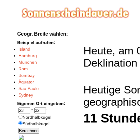
Geogr. Breite wählen:
Beispiel aufrufen:
Heute, am 0
Island
Hamburg
Deklination
München
Rom
Bombay
Äquator
Heutige So
Sao Paulo
Sydney
geographisc
Eigenen Ort eingeben:
°
´
11 Stund
Nordhalbkugel
Südhalbkugel