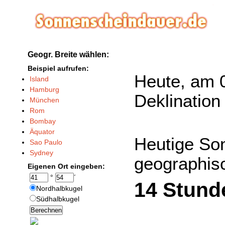
Geogr. Breite wählen:
Beispiel aufrufen:
Heute, am 0
Island
Hamburg
Deklination
München
Rom
Bombay
Äquator
Heutige So
Sao Paulo
Sydney
geographisc
Eigenen Ort eingeben:
°
´
14 Stund
Nordhalbkugel
Südhalbkugel